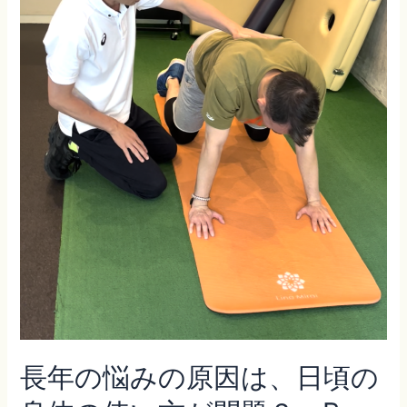
ポ
ー
ツ
を
頑
張
っ
て
い
る
方々
を
サ
ポ
ー
ト
す
る
長年の悩みの原因は、日頃の
Be