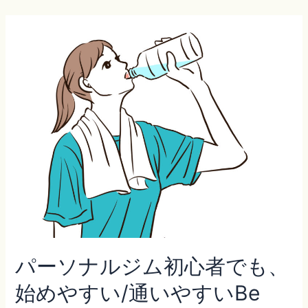
内
容
を
ス
キ
ッ
プ
パーソナルジム初心者でも、
始めやすい/通いやすいBe