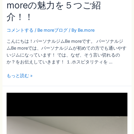
moreの魅力を５つご紹
介！！
コメントする
/
Be moreブログ
/ By
Be.more
こんにちは！パーソナルジムBe moreです。 パーソナルジ
ムBe moreでは、パーソナルジムが初めての方でも通いやす
いジムになっています！ では、なぜ、そう言い切れるの
か？をお伝えしていきます！ １.ホスピタリティを …
パ
もっと読む »
ー
ソ
ナ
ル
ジ
ム
初
心