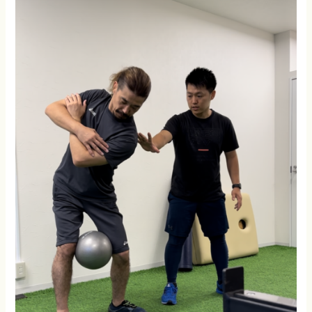
者
で
も、
始
め
や
す
い/
通
い
や
す
い
Be
more
の
魅
力
を
５