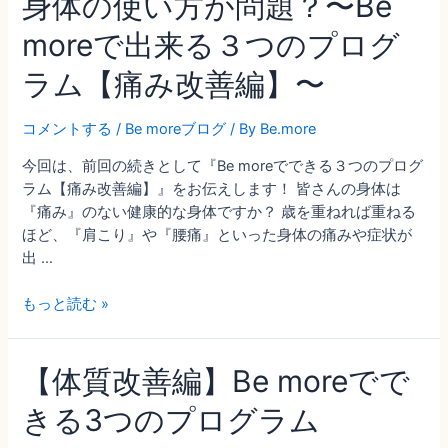
身体の使い方が問題？〜Be
more
独
moreで出来る３つのプログ
自
の
ラム【痛み改善編】〜
『能
力
コメントする
/
Be moreブログ
/ By
Be.more
向
上
今回は、前回の続きとして『Be moreでできる３つのプログ
プ
ラム【痛み改善編】』をお伝えします！ 皆さんの身体は
ロ
『痛み』のない健康的な身体ですか？ 歳を重ねれば重ねる
グ
ほど、『肩こり』や『腰痛』といった身体の痛みや症状が
ラ
出 …
ム』
と
長
もっと読む »
は？
年
の
【体質改善編】Be moreでで
悩
み
きる3つのプログラム
の
原