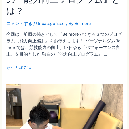
は？
コメントする
/
Uncategorized
/ By
Be.more
今回は、前回の続きとして『Be moreでできる３つのプログ
ラム【能力向上編】』をお伝えします！ パーソナルジムBe
moreでは、競技能力の向上、いわゆる『パフォーマンス向
上』を目的とした 独自の『能力向上プログラム』 …
【ア
もっと読む »
ス
リ
ー
ト・
学
生
必
見！】
ス