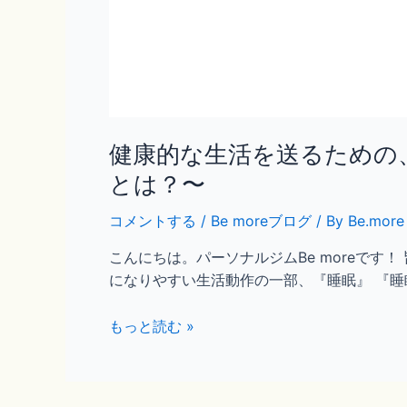
健康的な生活を送るための
とは？〜
コメントする
/
Be moreブログ
/ By
Be.more
こんにちは。パーソナルジムBe moreで
になりやすい生活動作の一部、『睡眠』 『睡
健
もっと読む »
康
的
な