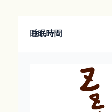
内
容
を
ス
キ
睡眠時間
ッ
プ